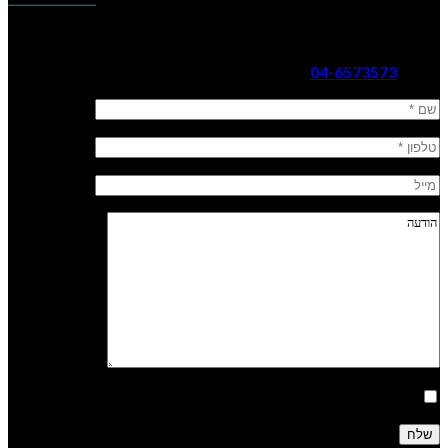
נשק הצפון ר. 2002 בע”מ
כתובת: קהילת ציון 14, עפולה
טלפון:
04-6573573
אני מאשר/ת קבלת דיוור