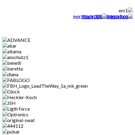
northarm2002@gmail.com