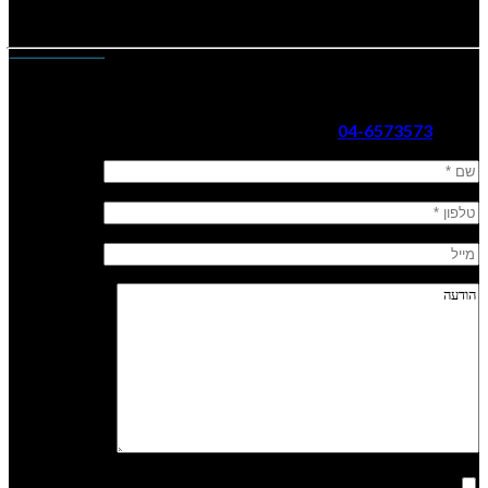
צרו עמנו קשר
נשק הצפון ר. 2002 בע”מ
כתובת: קהילת ציון 14, עפולה
טלפון:
04-6573573
אני מאשר/ת קבלת דיוור