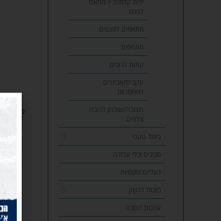
ידית קדמית + מתאם
לפנס
מתאמים לפנסים
מתפסים
קתות לרובים
עקבים/אביזרים
למחסניות
חצובה/שולחן לרובה
SOLD
צלפים
OUT
ביגוד טקטי
סכינים וכלי עבודה
נעליים טקטיות
כוונות לנשק
ערכות הסבה