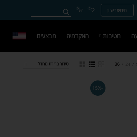
0
0
חידוש רישיון
עה
חטיבות
האקדמיה
מבצעים
36
24
-15%