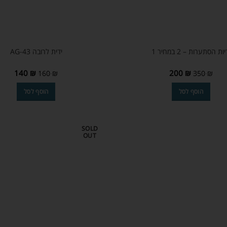
יות הסתערות – 2 במחיר 1
ידית לרובה AG-43
140
₪
200
₪
160
₪
350
₪
הוסף לסל
הוסף לסל
SOLD
OUT