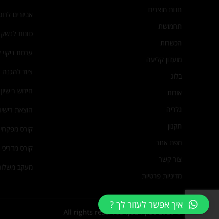
חנות מוצרים
אביזרים לרוב
תחמושת
כוונות לנשק
הכשרות
ערכות ניקוי 
מועדון קליעה
ציוד להגנה 
בלוג
חידוש רישיון
אודות
גלריה
הוצאת רישיו
תקנון
קורס מפקחי 
מפת אתר
קורס מדריכי י
צור קשר
מעקב משלוח
מדיניות פרטיות
איך אפשר לעזור לך ?
© 2026
נשק הצפון
. All rights reserved