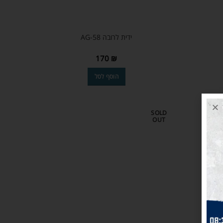
ידית לרובה AG-58
170
₪
הוסף לסל
SOLD
OUT