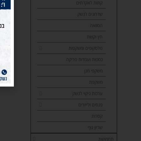
קתות לאקדחים
שדרוגים לנשק
הסוואה
חץ וקשת
טלסקופים ומשקפות
כספות ועמדות פריקה
משקפי מגן
משקפת
ערכות ניקוי לנשק
פנסים ולייזרים
קסדות
שריון גוף
תחמושת