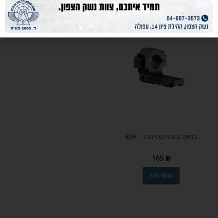
SOLD
OUT
מתאם קנה פיקטני בודד BSR-1
165
₪
הוסף לסל