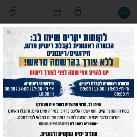
SOLD
-29%
OUT
SOLD
OUT
מתאם קבוע לפנס PLS
מתאם קנה פיקטיני כפול BDR-2
216
₪
99
₪
139
₪
הוסף לסל
הוסף לסל