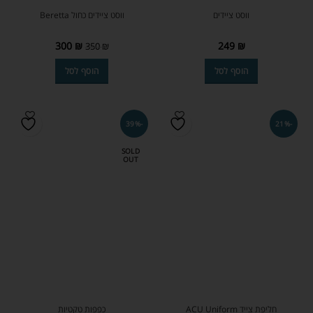
ווסט ציידים
ווסט ציידים כחול Beretta
300
₪
249
₪
350
₪
הוסף לסל
הוסף לסל
-39%
-21%
SOLD
OUT
חליפת צייד ACU Uniform
כפפות טקטיות