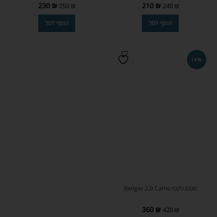
230
₪
210
₪
250
₪
240
₪
הוסף לסל
הוסף לסל
-14%
מכנס טקטי Ranger 2.0 Camo
360
₪
420
₪