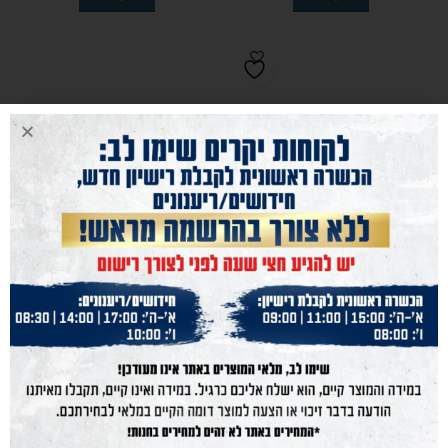
קת לשיפור האחיזה באקדח SRP
518
₪
הוסף לסל