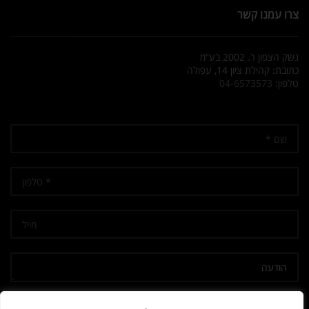
צרו עמנו קשר
נשק הצפון ר. 2002 בע”מ
כתובת: קהילת ציון 14, עפולה
טלפון:
04-6573573
אני מאשר/ת קבלת דיוור