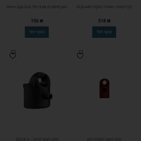
קת לשיפור האחיזה באקדח GLR-440
טוען מחסניות אוניברסלי 9mm UpLULA
150
₪
518
₪
הוסף לסל
הוסף לסל
פקק לעקב לאקדח רמון
פקק לעקב לגלוק – GSCA-3