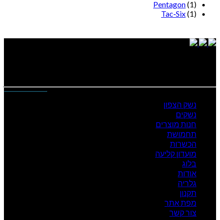
Pentagon
(1)
Tac‑Six
(1)
נייוט מהיר
נשק הצפון
נשקים
חנות מוצרים
תחמושת
הכשרות
מועדון קליעה
בלוג
אודות
גלריה
תקנון
מפת אתר
צור קשר