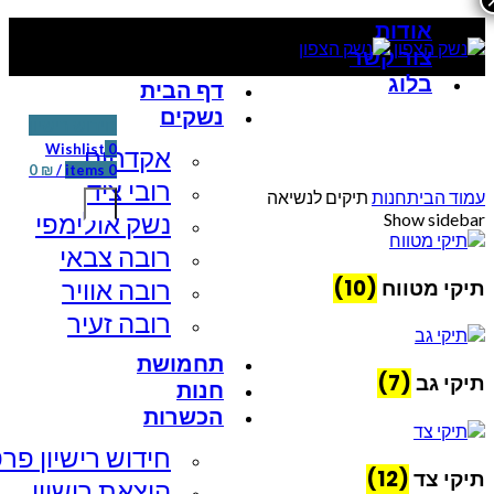
אודות
צור קשר
בלוג
דף הבית
נשקים
חידוש רישיון
Wishlist
0
אקדחים
0
₪
/
items
0
רובי ציד
עמוד הבית
חנות
תיקים לנשיאה
נשק אולימפי
Show sidebar
רובה צבאי
תיקי מטווח
(10)
רובה אוויר
רובה זעיר
תחמושת
תיקי גב
(7)
חנות
הכשרות
חידוש רישיון פרט
תיקי צד
(12)
הוצאת רישיון