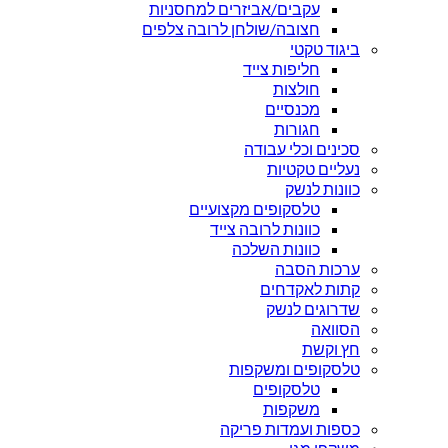
עקבים/אביזרים למחסניות
חצובה/שולחן לרובה צלפים
ביגוד טקטי
חליפות צייד
חולצות
מכנסיים
חגורות
סכינים וכלי עבודה
נעליים טקטיות
כוונות לנשק
טלסקופים מקצועיים
כוונות לרובה צייד
כוונות השלכה
ערכות הסבה
קתות לאקדחים
שדרוגים לנשק
הסוואה
חץ וקשת
טלסקופים ומשקפות
טלסקופים
משקפות
כספות ועמדות פריקה