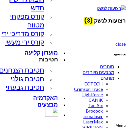
חדש
קורס מפקחי
רצועות לנשק
(3)
מטווח
קורס מדריכי ירי
קורס ירי מעשי
close
מועדון קליעה
קטגוריות
חטיבות
סוחרים
חטיבת הצנחנים​
מבצעים מיוחדים
חטיבת גולני
מותגים
EOTECH
חטיבת גבעתי
Crimson Trace
Lightforce
האקדמיה
CANiK
מבצעים
Tac-Six
Brocock
armalaser
LaserMax
Menu
VIRIDIAN