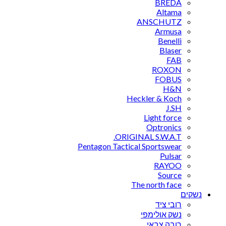
BREDA
Altama
ANSCHUTZ
Armusa
Benelli
Blaser
FAB
ROXON
FOBUS
H&N
Heckler & Koch
J.SH
Light force
Optronics
ORIGINAL S.W.A.T.
Pentagon Tactical Sportswear
Pulsar
RAYOO
Source
The north face
נשקים
רובי ציד
נשק אולימפי
רובה צבאי