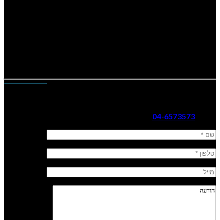
א’-ה’: 15:00 | 11:00 | 09:30
ו’: 08:00
יש להגיע
חצי שעה
לפני לצורך רישום
משך ההכשרה 4.5 שעות.
צרו עמנו קשר
נשק הצפון ר. 2002 בע”מ
כתובת: קהילת ציון 14, עפולה
טלפון:
04-6573573