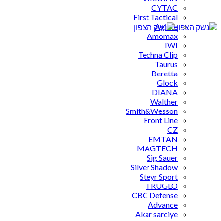
CYTAC
First Tactical
Agilite
Amomax
IWI
Techna Clip
Taurus
Beretta
Glock
DIANA
Walther
Smith&Wesson
Front Line
CZ
EMTAN
MAGTECH
Sig Sauer
Silver Shadow
Steyr Sport
TRUGLO
CBC Defense
Advance
Akar sarciye