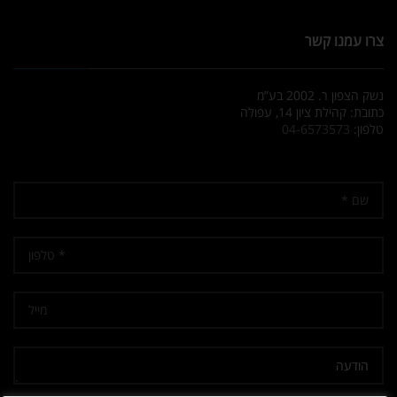
צרו עמנו קשר
נשק הצפון ר. 2002 בע”מ
כתובת: קהילת ציון 14, עפולה
טלפון:
04-6573573