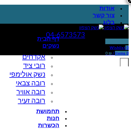
אודות
צור קשר
בלוג
שירות לקוחות:
04-6573573
דף הבית
חידוש רישיון
נשקים
Wishlist
0
0
₪
/
items
0
אקדחים
רובי ציד
נשק אולימפי
רובה צבאי
רובה אוויר
רובה זעיר
תחמושת
חנות
הכשרות