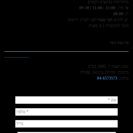
מתקיימת במקצים הבאים:
א’-ה’: 15:00 | 11:00 | 09:30
ו’: 08:00
יש להגיע
חצי שעה
לפני לצורך רישום
משך ההכשרה 4.5 שעות.
צרו עמנו קשר
נשק הצפון ר. 2002 בע”מ
כתובת: קהילת ציון 14, עפולה
טלפון:
04-6573573