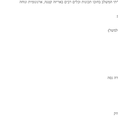
דה רב תכליתי המשלב בחובו תכונות וכלים רבים באריזה קטנה, ארגונומית ונוחה
 למשל)
רה גסה
זק