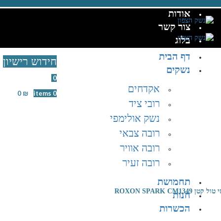
אודות
צור קשר
בלוג
דף הבית
חידוש רישיון
נשקים
Wishlist
0
אקדחים
0
₪
/
items
0
רובי ציד
נשק אולימפי
רובה צבאי
רובה אוויר
רובה זעיר
תחמושת
טן ROXON SPARK CM1349
חנות
הכשרות