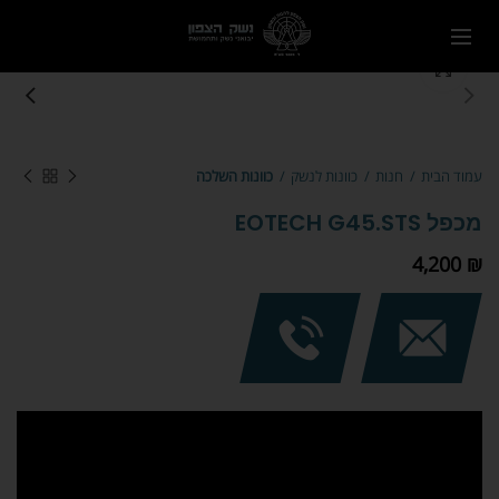
Click to enlarge
עמוד הבית
חנות
כוונות לנשק
כוונות השלכה
מכפל EOTECH G45.STS
4,200
₪