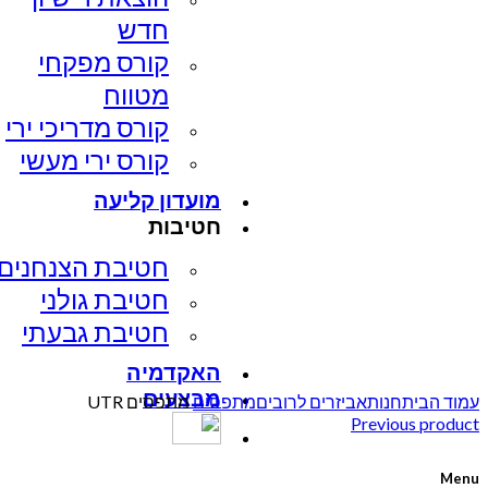
חדש
קורס מפקחי
מטווח
קורס מדריכי ירי
קורס ירי מעשי
מועדון קליעה
חטיבות
חטיבת הצנחנים​
חטיבת גולני
חטיבת גבעתי
האקדמיה
Click to enlarge
מבצעים
עמוד הבית
חנות
אביזרים לרובים
מתפסים
מתפסים UTR
Previous product
Menu