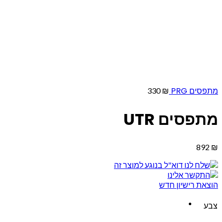
מתפסים PRG
330
₪
מתפסים UTR
892
₪
הוצאת רישיון חדש
צבע