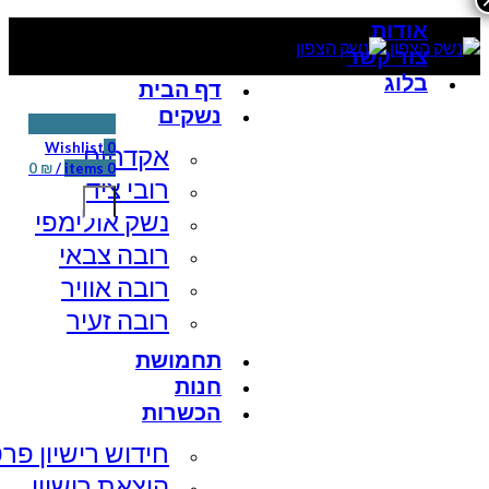
אודות
צור קשר
בלוג
דף הבית
נשקים
חידוש רישיון
Wishlist
0
אקדחים
0
₪
/
items
0
רובי ציד
נשק אולימפי
רובה צבאי
רובה אוויר
רובה זעיר
תחמושת
חנות
הכשרות
חידוש רישיון פרט
הוצאת רישיון