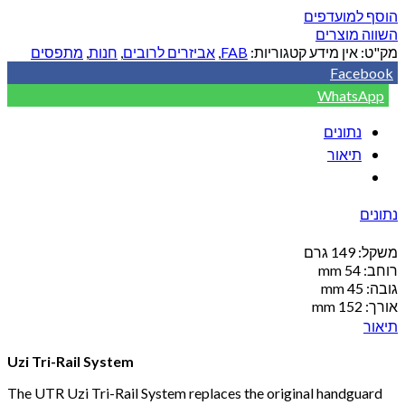
הוסף למועדפים
השווה מוצרים
מק"ט:
אין מידע
קטגוריות:
FAB
,
אביזרים לרובים
,
חנות
,
מתפסים
Facebook
WhatsApp
נתונים
תיאור
נתונים
משקל: 149 גרם
רוחב: 54 mm
גובה: 45 mm
אורך: 152 mm
תיאור
Uzi Tri-Rail System
The UTR Uzi Tri-Rail System replaces the original handguard