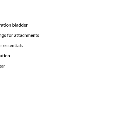
dration bladder
ings for attachments
r essentials
ation
ear