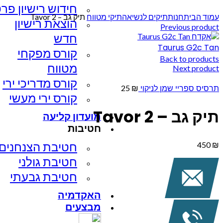
חידוש רישיון פרט
Click to enlarge
עמוד הבית
חנות
תיקים לנשיאה
תיקי מטווח
תיק גב – Tavor 2
הוצאת רישיון
Previous product
חדש
Taurus G2c Tan
קורס מפקחי
Back to products
מטווח
Next product
קורס מדריכי ירי
תרסיס ספריי שמן לניקוי
25
₪
קורס ירי מעשי
תיק גב – Tavor 2
מועדון קליעה
חטיבות
חטיבת הצנחנים​
450
₪
חטיבת גולני
חטיבת גבעתי
האקדמיה
מבצעים