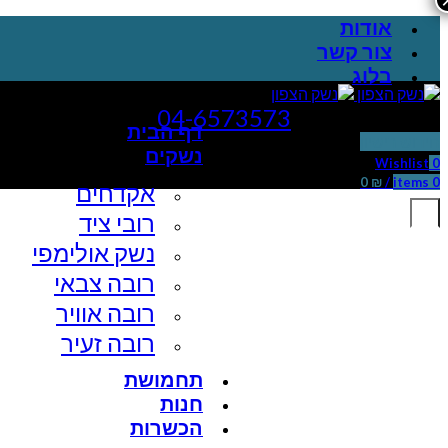
אודות
צור קשר
בלוג
שירות לקוחות:
04-6573573
דף הבית
חידוש רישיון
נשקים
Wishlist
0
0
₪
/
items
0
אקדחים
רובי ציד
נשק אולימפי
רובה צבאי
רובה אוויר
רובה זעיר
תחמושת
חנות
הכשרות