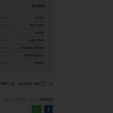
נתונים
חברה
LOCK
ארץ ייצור
אוסטרי
קליבר
357.
אורך קנה
4.49in
תכולת מחסנית
15 / 16
מנגנון פעולה
action
משקל
660gr
השווה 
הוסף למועדפים
קטגוריות:
Glock
,
אקדחים
,
נשקים