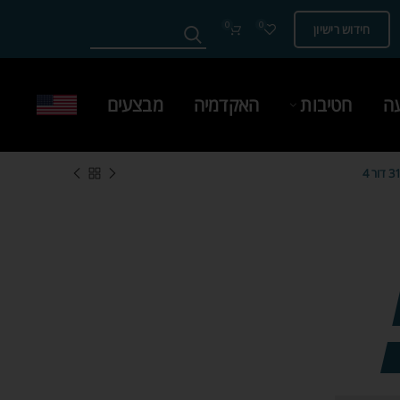
0
0
חידוש רישיון
עה
חטיבות
האקדמיה
מבצעים