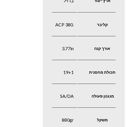
ברזיל
ארץ ייצור
.380 ACP
קליבר
3.77in
אורך קנה
19+1
תכולת מחסנית
SA/DA
מנגנון פעולה
880gr
משקל