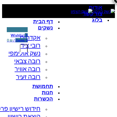
אודות
צור קשר
בלוג
דף הבית
נשקים
חידוש רישיון
Wishlist
0
אקדחים
0
₪
/
items
0
רובי ציד
נשק אולימפי
רובה צבאי
רובה אוויר
רובה זעיר
תחמושת
חנות
הכשרות
חידוש רישיון פרט
הוצאת רישיון