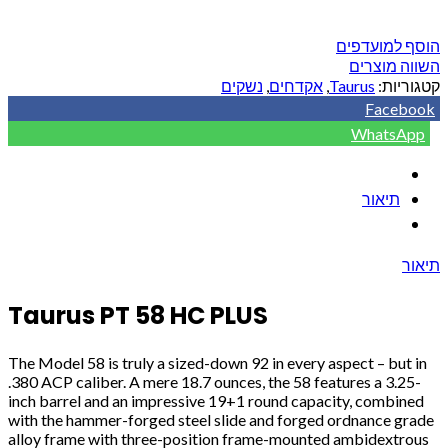
הוסף למועדפים
השווה מוצרים
קטגוריות:
Taurus
,
אקדחים
,
נשקים
Facebook
WhatsApp
תיאור
תיאור
Taurus PT 58 HC PLUS
The Model 58 is truly a sized-down 92 in every aspect – but in
.380 ACP caliber. A mere 18.7 ounces, the 58 features a 3.25-
inch barrel and an impressive 19+1 round capacity, combined
with the hammer-forged steel slide and forged ordnance grade
alloy frame with three-position frame-mounted ambidextrous