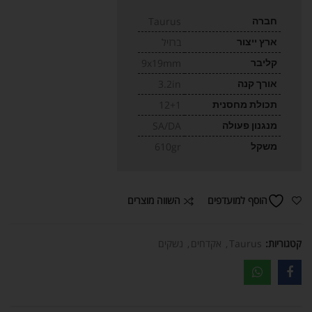
חברה
Taurus
ארץ ייצור
ברזיל
קליבר
9x19mm
אורך קנה
3.2in
תכולת מחסנית
12+1
מנגנון פעולה
SA/DA
משקל
610gr
השווה מוצרים
הוסף למועדפים
קטגוריות:
Taurus
,
אקדחים
,
נשקים