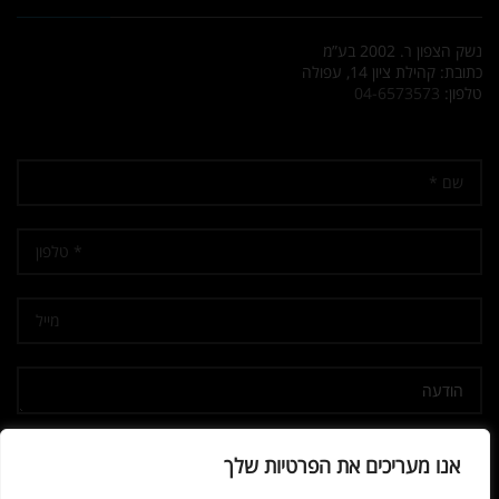
נשק הצפון ר. 2002 בע”מ
כתובת: קהילת ציון 14, עפולה
טלפון:
04-6573573
אני מאשר/ת קבלת דיוור
אנו מעריכים את הפרטיות שלך