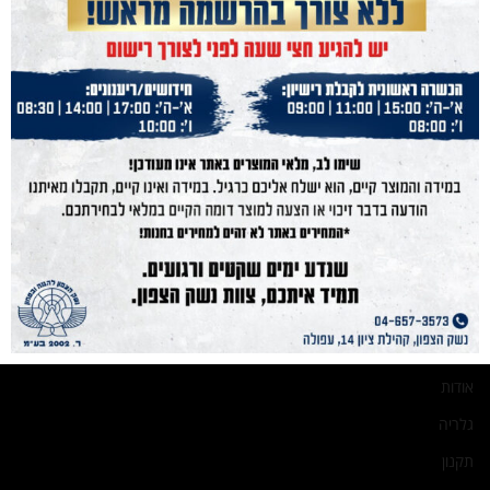
נייוט מהיר
נשק הצפון
נשקים
חנות מוצרים
תחמושת
הכשרות
מועדון קליעה
בלוג
אודות
גלריה
תקנון