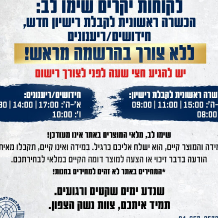
רתיק פנימי אוניברסלי מעור
חליפת צייד ACU Uniform
490
₪
99
₪
620
₪
הוסף לסל
הוסף לסל