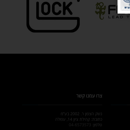
צרו עמנו קשר
נשק הצפון ר. 2002 בע”מ
כתובת: קהילת ציון 14, עפולה
טלפון:
04-6573573