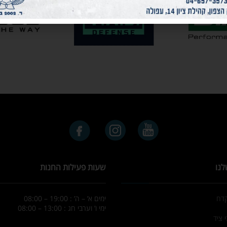
לנו
שעות פעילות החנות
קדח
ימים א’ – ה’ : 19:00 – 08:00
ימי ו’ וערבי חג : 13:00 – 08:00
 ציד