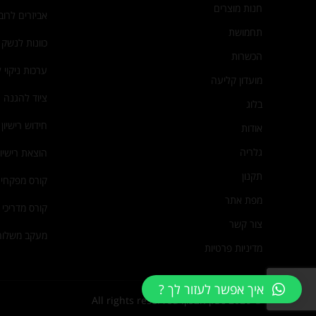
חנות מוצרים
אביזרים לרוב
תחמושת
כוונות לנשק
הכשרות
ערכות ניקוי 
מועדון קליעה
ציוד להגנה 
בלוג
חידוש רישיון
אודות
גלריה
הוצאת רישיו
תקנון
קורס מפקחי 
מפת אתר
קורס מדריכי י
צור קשר
מעקב משלוח
מדיניות פרטיות
איך אפשר לעזור לך ?
© 2026
נשק הצפון
. All rights reserved