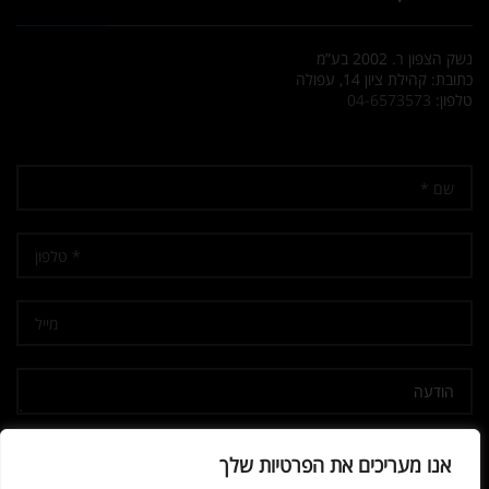
נשק הצפון ר. 2002 בע”מ
כתובת: קהילת ציון 14, עפולה
טלפון:
04-6573573
אני מאשר/ת קבלת דיוור
אנו מעריכים את הפרטיות שלך