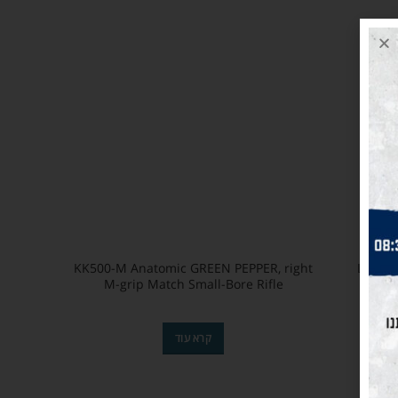
KK500-M Anatomic GREEN PEPPER, right
LG400-E
M-grip Match Small-Bore Rifle
קרא עוד