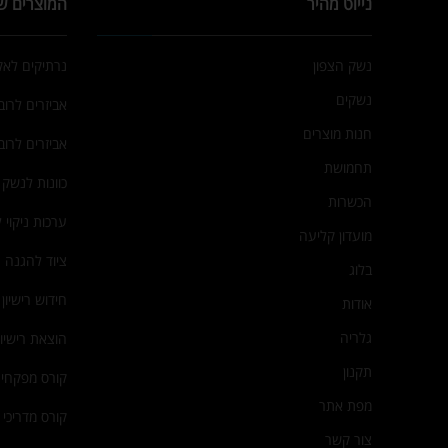
נייוט מהיר
המוצרים ש
נשק הצפון
נרתיקים לא
נשקים
אביזרים לרובי
חנות מוצרים
אביזרים לרוב
תחמושת
כוונות לנשק
הכשרות
ערכות ניקוי 
מועדון קליעה
ציוד להגנה 
בלוג
חידוש רישיון
אודות
גלריה
הוצאת רישיו
תקנון
קורס מפקחי 
מפת אתר
קורס מדריכי י
צור קשר