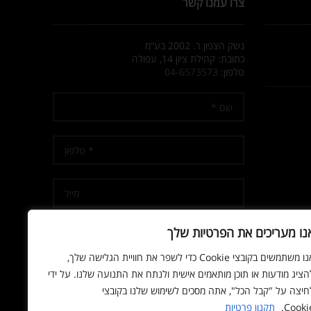
צרו עמנו קשר
נשק הצפון ר. 2002 בע”מ
כתובת: קהילת ציון 14, עפולה
טלפון:
04-6573573
נו מעריכים את הפרטיות שלך
אנו משתמשים בקובצי Cookie כדי לשפר את חוויית הגלישה שלך,
אני מאשר/ת קבלת דיוור
הציג מודעות או תוכן מותאמים אישית ולנתח את התנועה שלנו. על ידי
חיצה על "קבל הכל", אתה מסכים לשימוש שלנו בקובצי
Cookie
תקנון פרטיות