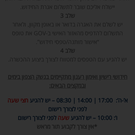
יישלח אליכם שובר לתשלום אגרת החידוש.
שלב 3
יש לשלם את האגרה בדואר או באופן מקוון, ולאחר
התשלום להדפיס מהאזור האישי ב-GOV את טופס
“אישור מותנה/טפסי חידוש”.
שלב 4
יש להגיע עם הטפסים למטווח לצורך ביצוע ההכשרה.
חידושי רישיון ואימון רענון מתקיימים בנשק הצפון
בימים
ובמקצים הבאים:
א’-ה’: 17:00 | 14:00 | 08:30 – יש להגיע
חצי שעה
לפני לצורך רישום
ו’: 10:00 – יש להגיע
שעה
לפני לצורך רישום
*אין צורך לקבוע תור מראש