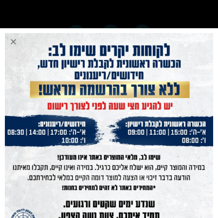
נייוט מהיר
נשק הצפון
נשקים
חנות מוצרים
תחמושת
הכשרות
מועדון קליעה
בלוג