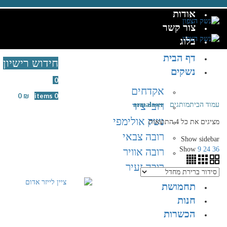
אודות
צור קשר
בלוג
דף הבית
חידוש רישיון
נשקים
Wishlist
0
אקדחים
0
₪
/
items
0
רובי ציד
עמוד הבית
מותגים
armalaser
נשק אולימפי
מציגים את כל ⁦4⁩ התוצאות
רובה צבאי
Show sidebar
Show
9
24
36
רובה אוויר
רובה זעיר
תחמושת
חנות
הכשרות