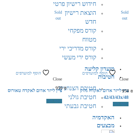
חידוש רישיון פרטי
הוצאת רישיון
Sold
Sold
out
out
חדש
קורס מפקחי
מטווח
קורס מדריכי ירי
קורס ירי מעשי
מועדון קליעה
הוסף למועדפים
הוסף למועדפים
חטיבות
Close
Close
חטיבת הצנחנים​
950
₪
ציין לייזר אדום לאקדח גלוק
ציין לייזר אדום לאקדח טאורוס
950
₪
חטיבת גולני
42/43/43x/48
הוסף לסל
הוסף לסל
חטיבת גבעתי
האקדמיה
מבצעים