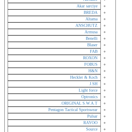
Akar sarciye
BREDA
Altama
ANSCHUTZ
Armusa
Benelli
Blaser
FAB
ROXON
FOBUS
H&N
Heckler & Koch
J.SH
Light force
Optronics
ORIGINAL S.W.A.T.
Pentagon Tactical Sportswear
Pulsar
RAYOO
Source