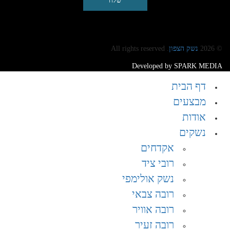
© 2026
נשק הצפון
. All rights reserved
Developed by SPARK MEDIA
דף הבית
מבצעים
אודות
נשקים
אקדחים
רובי ציד
נשק אולימפי
רובה צבאי
רובה אוויר
רובה זעיר