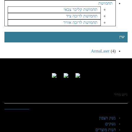
תחמושת
תחמושת קליבר צבאי
תחמושת לרובה ציד
תחמושת לרובה אוויר
יצרן
ArmaLaser
(4)
נייוט מהיר
נשק הצפון
נשקים
חנות מוצרים