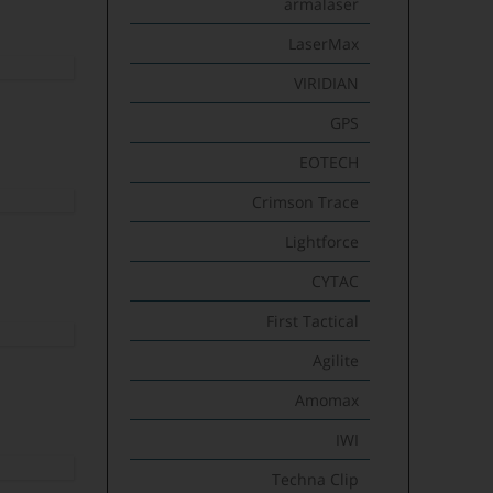
armalaser
LaserMax
VIRIDIAN
E
GPS
EOTECH
Crimson Trace
Lightforce
CYTAC
First Tactical
Agilite
Amomax
IWI
Techna Clip