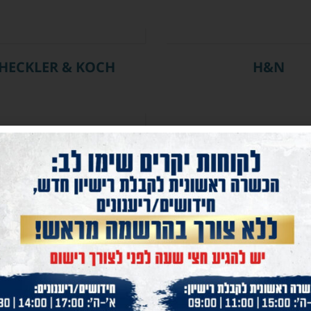
HECKLER & KOCH
H&N
ORIGINAL S.W.A.T.
OPTRONICS
RAYOO
PULSAR