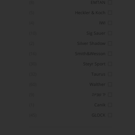
(8)
EMTAN
(5)
Heckler & Koch
(4)
IWI
(10)
Sig Sauer
(2)
Silver Shadow
(16)
Smith&Wesson
(30)
Steyr Sport
(32)
Taurus
(60)
Walther
יד שנייה
(9)
(1)
Canik
(45)
GLOCK