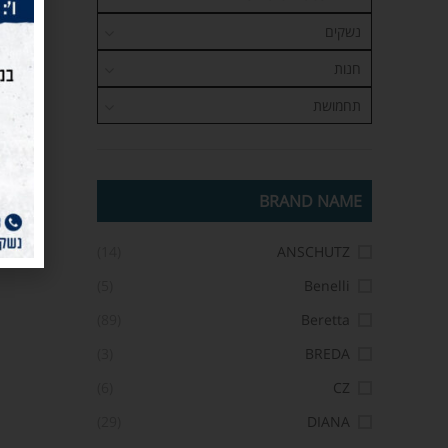
נשקים
חנות
תחמושת
BRAND NAME
(14)
ANSCHUTZ
(5)
Benelli
(89)
Beretta
(3)
BREDA
(6)
CZ
(29)
DIANA