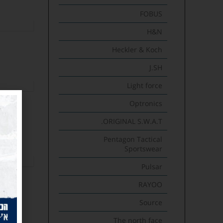
FOBUS
H&N
Heckler & Koch
J.SH
Light force
Optronics
ORIGINAL S.W.A.T.
Pentagon Tactical
Sportswear
Pulsar
RAYOO
Source
The north face