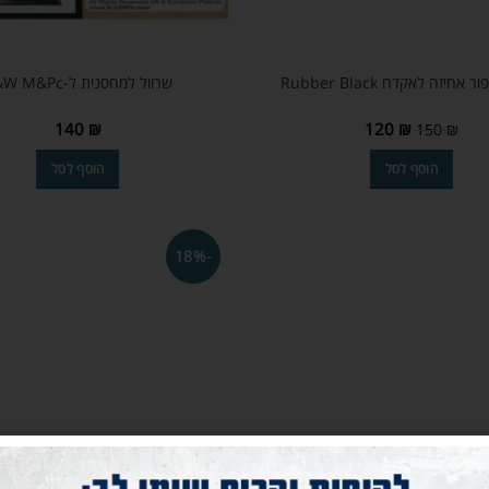
אחיזה לאקדח Rubber Black
שרוול למחסנית ל-S&W M&Pc
140
₪
120
₪
150
₪
הוסף לסל
הוסף לסל
-18%