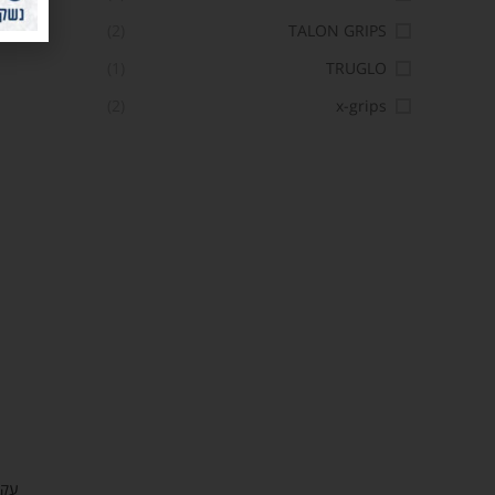
י
(2)
TALON GRIPS
(1)
TRUGLO
(2)
x-grips
עקב 