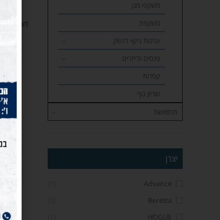
משקפי מגן
משקפת
דורגלים TAC•POD™ ADJUSTABLE BIPODS
ערכות ניקוי לנשק
פנסים ולייזרים
קסדות
שריון גוף
תחמושת
יצרן
(1)
Advance
(3)
Beretta
(1)
HOGUE