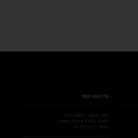
צרו עמנו קשר
נשק הצפון ר. 2002 בע”מ
כתובת: קהילת ציון 14, עפולה
טלפון:
04-6573573