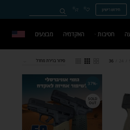
0
0
חידוש רישיון
עה
חטיבות
האקדמיה
מבצעים
36
24
-37%
SOLD
OUT