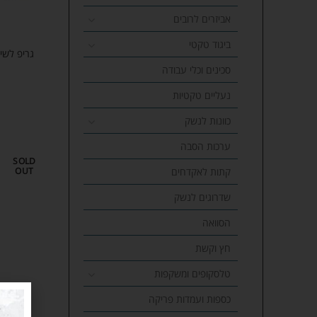
אביזרים לרובים
ביגוד טקטי
גריפ לשיפור 
סכינים וכלי עבודה
נעליים טקטיות
כוונות לנשק
ערכות הסבה
SOLD
OUT
קתות לאקדחים
שדרוגים לנשק
הסוואה
חץ וקשת
טלסקופים ומשקפות
כספות ועמדות פריקה