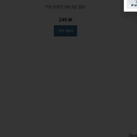
עקב קת גומי לרובה צייד
249
₪
הוסף לסל