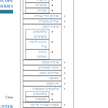
 SCOPE
מכנסיים
SERIES
חגורות
צפה במוצר
סכינים וכלי עבודה
נעליים טקטיות
כוונות לנשק
טלסקופים
מקצועיים
כוונות לרובה
צייד
כוונות
השלכה
ערכות הסבה
קתות לאקדחים
שדרוגים לנשק
הסוואה
חץ וקשת
טלסקופים ומשקפות
טלסקופים
Close
משקפות
כספות ועמדות פריקה
HUNTER