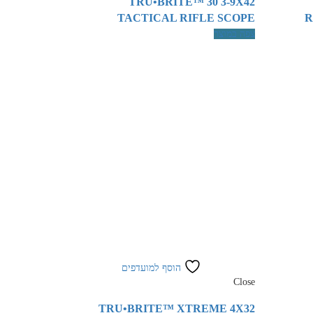
TRU•BRITE™ 30 3-9X42
TACTICAL RIFLE SCOPE
R
צפה במוצר
הוסף למועדפים
Close
TRU•BRITE™ XTREME 4X32