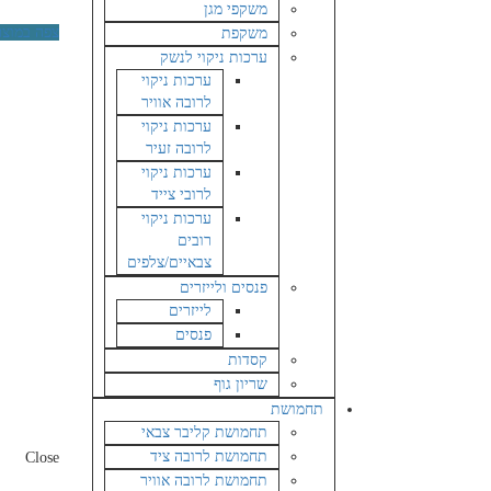
משקפי מגן
צפה במוצר
משקפת
ערכות ניקוי לנשק
ערכות ניקוי
לרובה אוויר
ערכות ניקוי
לרובה זעיר
ערכות ניקוי
לרובי צייד
ערכות ניקוי
רובים
צבאיים/צלפים
פנסים ולייזרים
לייזרים
פנסים
קסדות
שריון גוף
תחמושת
תחמושת קליבר צבאי
תחמושת לרובה ציד
Close
תחמושת לרובה אוויר