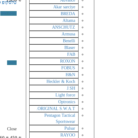
Advance
טלסקופ DIANA 6-24X50 AO
Akar sarciye
הוסף לסל
BREDA
Altama
ANSCHUTZ
Armusa
Benelli
Blaser
FAB
ROXON
-20%
FOBUS
H&N
Heckler & Koch
J.SH
Light force
Optronics
ORIGINAL S.W.A.T.
Pentagon Tactical
Sportswear
Pulsar
Close
RAYOO
60
₪
450
₪