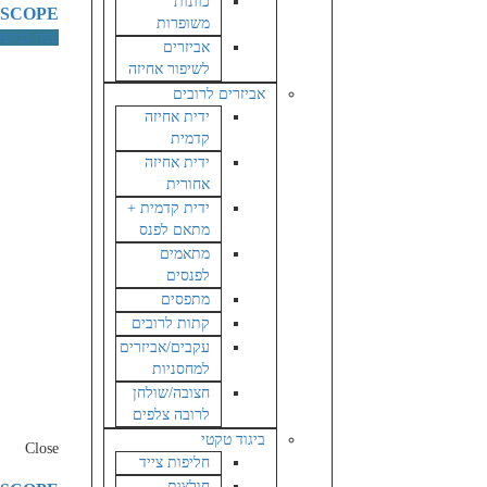
כוונות
 SCOPE
משופרות
צפה במוצר
אביזרים
לשיפור אחיזה
אביזרים לרובים
ידית אחיזה
קדמית
ידית אחיזה
אחורית
ידית קדמית +
מתאם לפנס
מתאמים
לפנסים
מתפסים
קתות לרובים
עקבים/אביזרים
למחסניות
חצובה/שולחן
לרובה צלפים
ביגוד טקטי
Close
חליפות צייד
חולצות