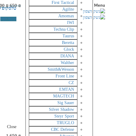
First Tactical
Menu
00
₪
650
₪
טלסקופ DIANA 3-9X40 AO
Agilite
Amomax
הוסף לסל
IWI
Techna Clip
Taurus
Beretta
Glock
DIANA
Walther
Smith&Wesson
Front Line
CZ
EMTAN
MAGTECH
Sig Sauer
Silver Shadow
Steyr Sport
TRUGLO
Close
CBC Defense
1,650
₪