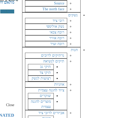
מתאם חיבור
Source
The north face
הוסף לסל
נשקים
רובי ציד
נשק אולימפי
רובה צבאי
רובה אוויר
רובה זעיר
חנות
נרתיקים לרובים
תיקים לנשיאה
תיקי גב
תיקי צד
רצועות לנשק
אוזניות
ציוד להגנה עצמית
שוקרים
מוצרים להגנה
Close
עצמית
אביזרים לרובי ציד
INATED