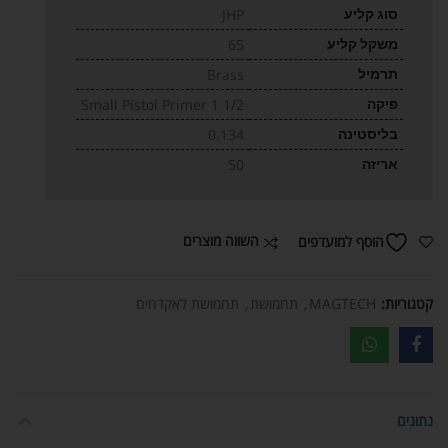
סוג קליע
JHP
משקל קליע
65
תרמיל
Brass
פיקה
Small Pistol Primer 1 1/2
בליסטינה
0.134
אריזה
50
השווה מוצרים
הוסף למועדפים
קטגוריות:
MAGTECH
,
תחמושת
,
תחמושת לאקדחים
נתונים