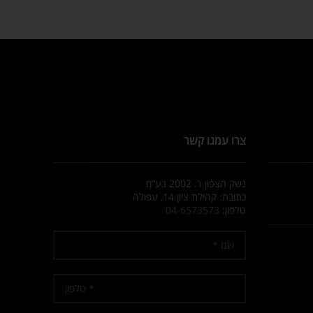
צרו עמנו קשר
נשק הצפון ר. 2002 בע”מ
כתובת: קהילת ציון 14, עפולה
טלפון:
04-6573573