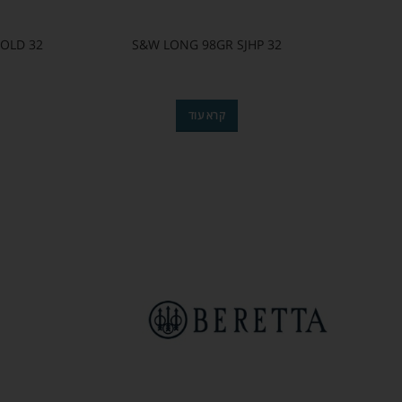
32 AUTO 65GR JHP GUARDIAN GOLD
32 S&W LONG 98GR SJHP
קרא עוד