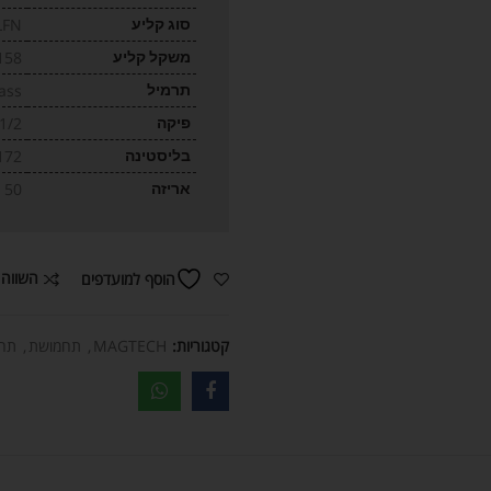
סוג קליע
LFN
משקל קליע
158
תרמיל
ass
פיקה
 1/2
בליסטינה
172
אריזה
50
השווה 
הוסף למועדפים
קטגוריות:
MAGTECH
,
תחמושת
,
תחמ