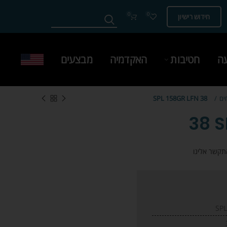
0
0
חידוש רישיון
עה
חטיבות
האקדמיה
מבצעים
ים
38 SPL 158GR LFN
38 S