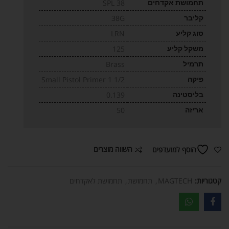
תחמושת אקדחים
38 SPL
קליבר
38G
סוג קליע
LRN
משקל קליע
125
תרמיל
Brass
פיקה
Small Pistol Primer 1 1/2
בליסטינה
0.139
אריזה
50
השווה מוצרים
הוסף למועדפים
קטגוריות:
MAGTECH
,
תחמושת
,
תחמושת לאקדחים