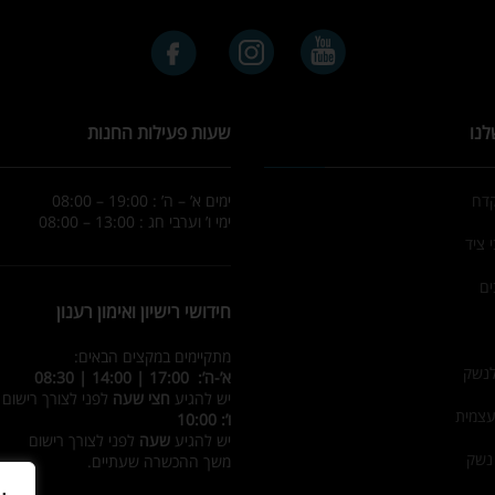
לנו
שעות פעילות החנות
קדח
ימים א’ – ה’ : 19:00 – 08:00
ימי ו’ וערבי חג : 13:00 – 08:00
 ציד
ים
חידושי רישיון ואימון רענון
מתקיימים במקצים הבאים:
לנשק
א’-ה’: 17:00 | 14:00 | 08:30
יש להגיע
חצי שעה
לפני לצורך רישום
עצמית
ו’: 10:00
יש להגיע
שעה
לפני לצורך רישום
 נשק
משך ההכשרה שעתיים.