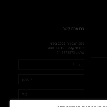
צרו עמנו קשר
נשק הצפון ר. 2002 בע”מ
כתובת: קהילת ציון 14, עפולה
טלפון:
04-6573573