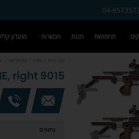
04-657357
ים
תחמושת
חנות
הכשרות
מועדון קלי
עמוד הבית
נשקים
נשק אולימפי
ht
9015 ONE, right
נתונים