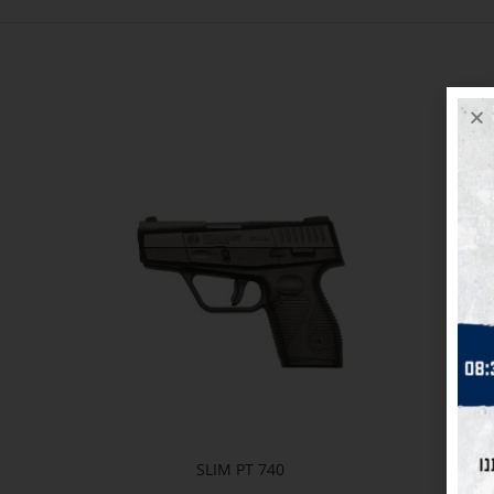
1521
SLIM PT 740