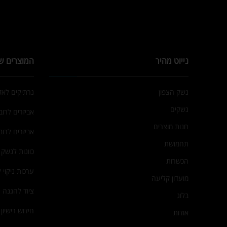
נייוט מהיר
המוצרים ש
נשק הצפון
נרתיקים לא
נשקים
אביזרים לרובי
חנות מוצרים
אביזרים לרוב
תחמושת
כוונות לנשק
הכשרות
ערכות ניקוי 
מועדון קליעה
ציוד להגנה 
בלוג
חידוש רישיון
אודות