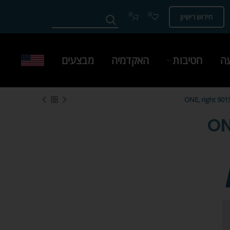
0
0
חידוש רישיון
עה
חטיבות
האקדמיה
מבצעים
9015 ONE, rig