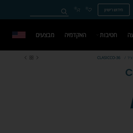
0
0
חידוש רישיון
עה
חטיבות
האקדמיה
מבצעים
ציד
CLASICCO-36
C