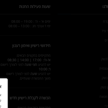
לנו
שעות פעילות החנות
קדח
ימים א’ – ה’ : 19:00 – 08:00
ימי ו’ וערבי חג : 13:00 – 08:00
 ציד
ים
חידושי רישיון ואימון רענון
מתקיימים במקצים הבאים:
לנשק
א’-ה’: 17:00 | 14:00 | 08:30
יש להגיע
חצי שעה
לפני לצורך רישום
עצמית
ו’: 10:00
יש להגיע
שעה
לפני לצורך רישום
 נשק
משך ההכשרה שעתיים.
א
ן נשק
מטווח
הכשרה לקבלת רישיון חדש
ל
רי
ל
מתקיימת במקצים הבאים: