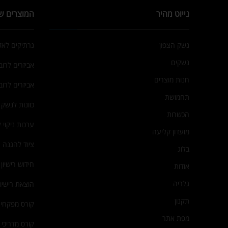
נייוט מהיר
המוצרים ש
נשק הצפון
נרתיקים לא
נשקים
אביזרים לרובי
חנות מוצרים
אביזרים לרוב
תחמושת
כוונות לנשק
הכשרות
ערכות ניקוי 
מועדון קליעה
ציוד להגנה 
בלוג
חידוש רישיון
אודות
גלריה
הוצאת רישיו
תקנון
קורס מפקחי 
מפת אתר
קורס מדריכי י