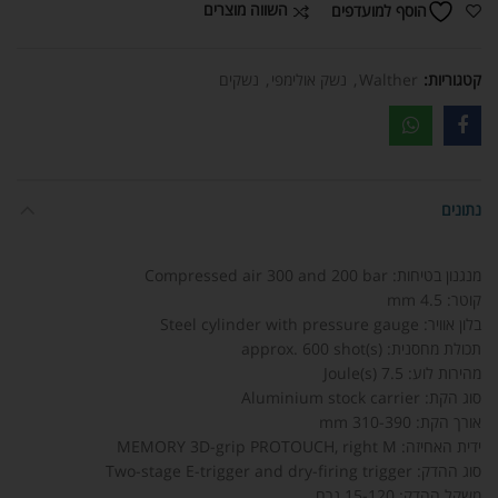
השווה מוצרים
הוסף למועדפים
קטגוריות:
Walther
,
נשק אולימפי
,
נשקים
נתונים
מנגנון בטיחות: Compressed air 300 and 200 bar
קוטר: 4.5 mm
בלון אוויר: Steel cylinder with pressure gauge
תכולת מחסנית: approx. 600 shot(s)
מהירות לוע: 7.5 Joule(s)
סוג הקת: Aluminium stock carrier
אורך הקת: 310-390 mm
ידית האחיזה: MEMORY 3D-grip PROTOUCH, right M
סוג ההדק: Two-stage E-trigger and dry-firing trigger
משקל ההדק: 15-120 גרם