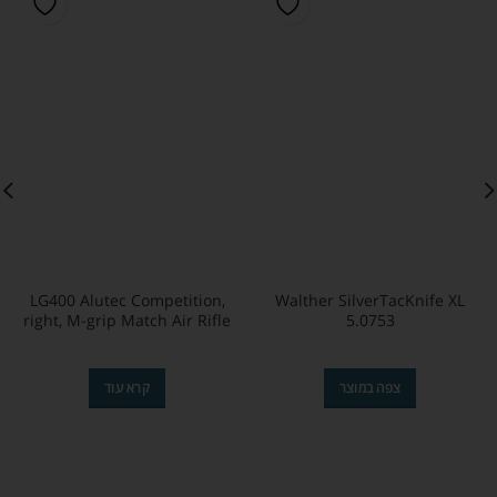
LG400 Alutec Competition,
Walther SilverTacKnife XL
right, M-grip Match Air Rifle
5.0753
צפה במוצר
קרא עוד