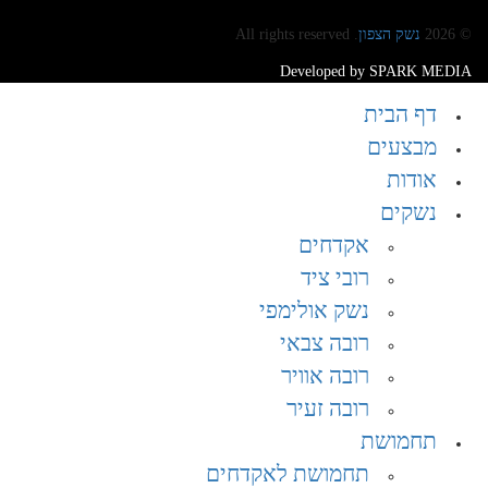
© 2026
נשק הצפון
. All rights reserved
Developed by SPARK MEDIA
דף הבית
מבצעים
אודות
נשקים
אקדחים
רובי ציד
נשק אולימפי
רובה צבאי
רובה אוויר
רובה זעיר
תחמושת
תחמושת לאקדחים