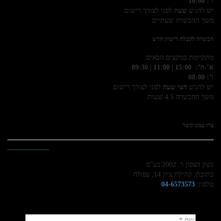
ו’: 10:00
יש להגיע
שעה
לפני לצורך רישום
משך ההכשרה שעתיים.
הכשרה לקבלת רישיון חדש
מתקיימת במקצים הבאים:
א’-ה’: 15:00 | 11:00 | 09:30
ו’: 08:00
יש להגיע
חצי שעה
לפני לצורך רישום
משך ההכשרה 4.5 שעות.
צרו עמנו קשר
נשק הצפון ר. 2002 בע”מ
כתובת: קהילת ציון 14, עפולה
טלפון:
04-6573573