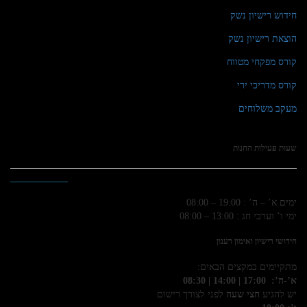
חידוש רישיון נשק
הוצאת רישיון נשק
קורס מפקחי מטווח
קורס מדריכי ירי
מעקב משלוחים
שעות פעילות החנות
ימים א’ – ה’ : 19:00 – 08:00
ימי ו’ וערבי חג : 13:00 – 08:00
חידושי רישיון ואימון רענון
מתקיימים במקצים הבאים:
א’-ה’: 17:00 | 14:00 | 08:30
יש להגיע
חצי שעה
לפני לצורך רישום