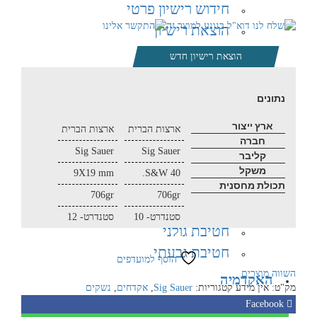
חידוש רישיון פרטי
הוצאת רישיון
חדש
הוצאת רישיון חדש
קורס מפקחי
מטווח
נתונים
קורס מדריכי ירי
ארץ ייצור
ארצות הברית
ארצות הברית
קורס ירי מעשי
חברה
Sig Sauer
Sig Sauer
קליבר
מועדון קליעה
משקל
9X19 mm
40 S&W.
חטיבות
תכולת מחסנית
706gr
706gr
חטיבת הצנחנים​
סטנדרט- 10
סטנדרט- 12
חטיבת גולני
חטיבת גבעתי
הוסף למועדפים
השווה מוצרים
האקדמיה
מק"ט:
אין מידע
קטגוריות:
Sig Sauer
,
אקדחים
,
נשקים
מבצעים
Facebook