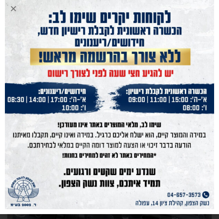
בלוג
מה חשבנו על גלוק 26?
0
Admin
אחד האקדחים המעניינים ביותר של גלוק הוא ללא ספק ה 26. מדובר
באקדח 9 מ"מ קומפקטי לנשיאה יום יומית. ל 26 מספר מאפיינים י...
CONTINUE READING
15
אוק