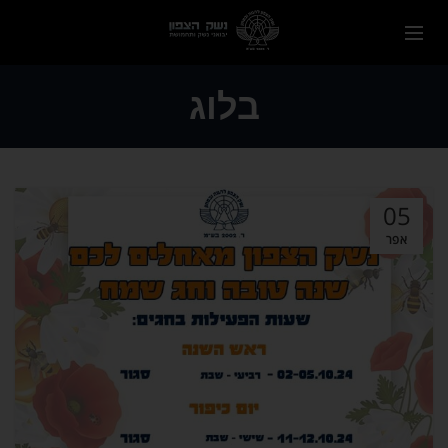
בלוג
05
אפר