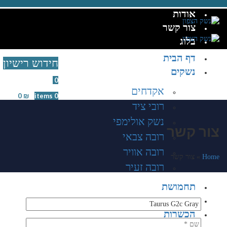
אודות
צור קשר
בלוג
דף הבית
חידוש רישיון
נשקים
Wishlist
0
אקדחים
0
₪
/
items
0
רובי ציד
נשק אולימפי
צור קשר
רובה צבאי
רובה אוויר
Home
»
צור קשר
רובה זעיר
תחמושת
חנות
הכשרות