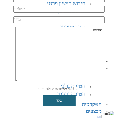
חידוש רישיון פרטי
הוצאת רישיון
חדש
קורס מפקחי
מטווח
קורס מדריכי ירי
קורס ירי מעשי
מועדון קליעה
חטיבות
חטיבת הצנחנים​
חטיבת גולני
אני מאשר/ת קבלת דיוור
חטיבת גבעתי
האקדמיה
מבצעים