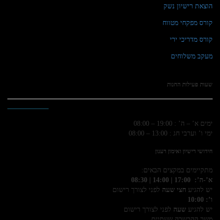
הוצאת רישיון נשק
קורס מפקחי מטווח
קורס מדריכי ירי
מעקב משלוחים
שעות פעילות החנות
ימים א’ – ה’ : 19:00 – 08:00
ימי ו’ וערבי חג : 13:00 – 08:00
חידושי רישיון ואימון רענון
מתקיימים במקצים הבאים:
א’-ה’: 17:00 | 14:00 | 08:30
יש להגיע
חצי שעה
לפני לצורך רישום
ו’: 10:00
יש להגיע
שעה
לפני לצורך רישום
משך ההכשרה שעתיים.