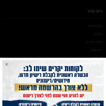
נייוט מהיר
נשק הצפון
נשקים
חנות מוצרים
תחמושת
הכשרות
מועדון קליעה
בלוג
אודות
גלריה
תקנון