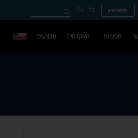
0
0
חידוש רישיון
עה
חטיבות
האקדמיה
מבצעים