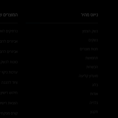
נשקים
אביזרים לרובי
חנות מוצרים
אביזרים לרוב
תחמושת
כוונות לנשק
הכשרות
ערכות ניקוי 
מועדון קליעה
ציוד להגנה 
בלוג
חידוש רישיון
אודות
גלריה
הוצאת רישיו
תקנון
קורס מפקחי 
מפת אתר
קורס מדריכי י
צור קשר
מעקב משלוח
מדיניות פרטיות