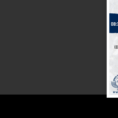
צרו עמנו קשר
נשק הצפון ר. 2002 בע”מ
כתובת: קהילת ציון 14, עפולה