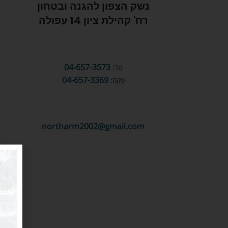
נשק הצפון להגנה ובטחון
רח' קהילת ציון 14 עפולה
04-657-3573
טל:
04-657-3369
פקס:
northarm2002@gmail.com