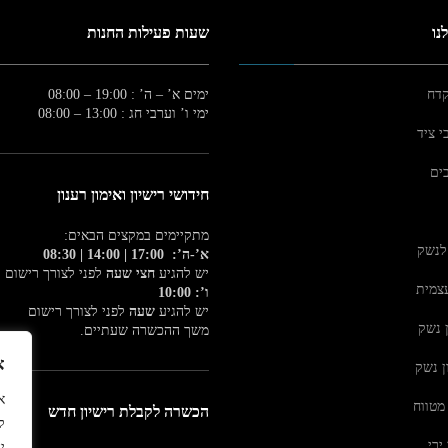
נו
שעות פעילות החנות
קדח
ימים א’ – ה’ : 19:00 – 08:00
ימי ו’ וערבי חג : 13:00 – 08:00
י ציד
בים
חידושי רישיון ואימון רענון
מתקיימים במקצים הבאים:
 לנשק
א’-ה’: 17:00 | 14:00 | 08:30
יש להגיע
חצי שעה
לפני לצורך רישום
עצמית
ו’: 10:00
יש להגיע
שעה
לפני לצורך רישום
ן נשק
משך ההכשרה שעתיים.
א
ן נשק
מטווח
הכשרה לקבלת רישיון חדש
ל
ירי
י