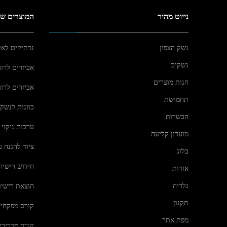
נייוט מהיר
המוצרים של
נשק הצפון
נרתיקים לא
נשקים
אביזרים לרוב
חנות מוצרים
אביזרים לרו
תחמושת
כוונות לנשק
הכשרות
ערכות ניקוי
מועדון קליעה
ציוד להגנה 
בלוג
חידוש רישיו
אודות
גלריה
הוצאת רישיו
תקנון
קורס מפקחי 
מפת אתר
קורס מדריכי 