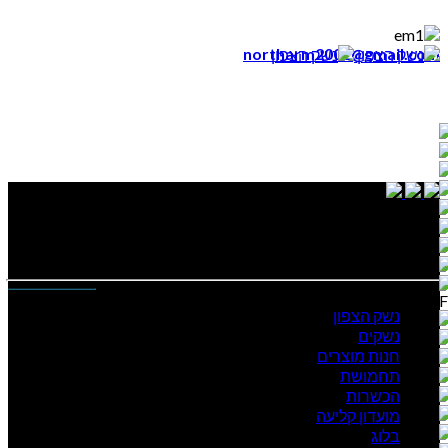
northarm2002@gmail.com
נייוט מהיר
נשק הצפון
נשקים
חנות מוצרים
תחמושת
הכשרות
מועדון קליעה
בלוג