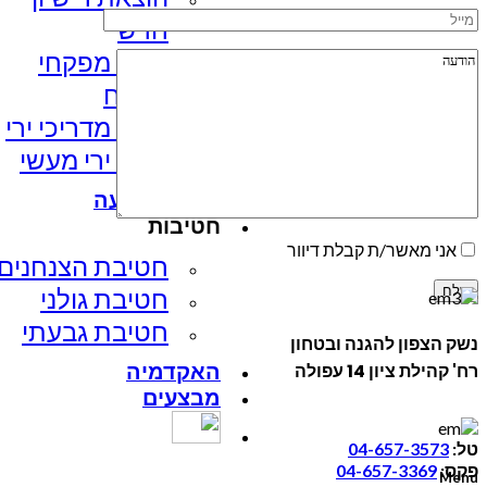
חדש
קורס מפקחי
מטווח
קורס מדריכי ירי
קורס ירי מעשי
מועדון קליעה
חטיבות
אני מאשר/ת קבלת דיוור
חטיבת הצנחנים​
חטיבת גולני
חטיבת גבעתי
נשק הצפון להגנה ובטחון
האקדמיה
רח' קהילת ציון 14 עפולה
מבצעים
טל:
04-657-3573
פקס:
04-657-3369
Menu