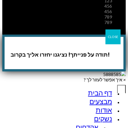
123
456
456
789
789
CLOSE
!תודה על פנייתך! נציגנו יחזרו אליך בקרוב
×
איך אפשר לעזור לך ?
דף הבית
מבצעים
אודות
נשקים
אקדחים