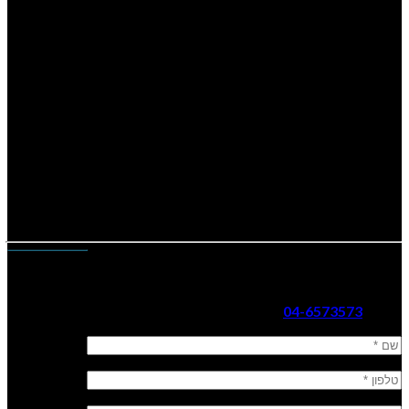
משך ההכשרה שעתיים.
הכשרה לקבלת רישיון חדש
מתקיימת במקצים הבאים:
א’-ה’: 15:00 | 11:00 | 09:30
ו’: 08:00
יש להגיע
חצי שעה
לפני לצורך רישום
משך ההכשרה 4.5 שעות.
צרו עמנו קשר
נשק הצפון ר. 2002 בע”מ
כתובת: קהילת ציון 14, עפולה
טלפון:
04-6573573