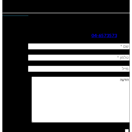
צרו עמנו קשר
נשק הצפון ר. 2002 בע”מ
כתובת: קהילת ציון 14, עפולה
טלפון:
04-6573573
אני מאשר/ת קבלת דיוור