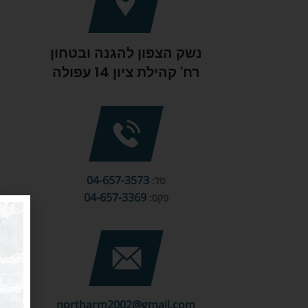
נשק הצפון להגנה ובטחון
רח' קהילת ציון 14 עפולה
04-657-3573
טל:
04-657-3369
פקס:
northarm2002@gmail.com