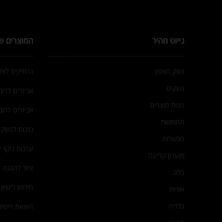
נייוט מהיר
המוצרים ש
נשק הצפון
נרתיקים לא
נשקים
אביזרים לרובי
חנות מוצרים
אביזרים לרוב
תחמושת
כוונות לנשק
הכשרות
ערכות ניקוי 
מועדון קליעה
ציוד להגנה 
בלוג
חידוש רישיון
אודות
גלריה
הוצאת רישיו