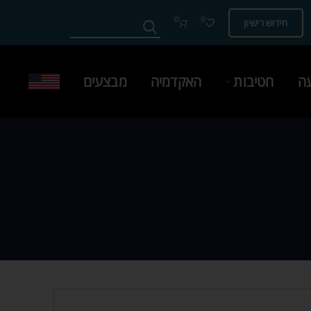
0
0
חידוש רישיון
עה
חטיבות
האקדמיה
מבצעים