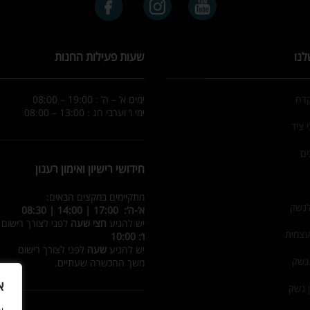
לנו
שעות פעילות החנות
קדח
ימים א’ – ה’ : 19:00 – 08:00
ימי ו’ וערבי חג : 13:00 – 08:00
 ציד
ים
חידושי רישיון ואימון רענון
מתקיימים במקצים הבאים:
לנשק
א’-ה’: 17:00 | 14:00 | 08:30
יש להגיע
חצי שעה
לפני לצורך רישום
עצמית
ו’: 10:00
יש להגיע
שעה
לפני לצורך רישום
 נשק
משך ההכשרה שעתיים.
א
ן נשק