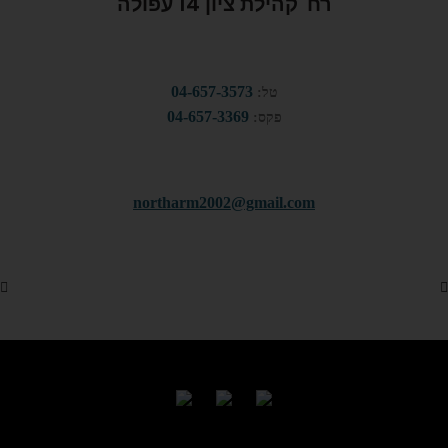
רח' קהילת ציון 14 עפולה
04-657-3573
טל:
04-657-3369
פקס:
northarm2002@gmail.com